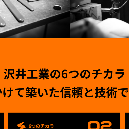
沢井工業の6つのチカラ
かけて築いた
信頼と技術で
6つのチカラ